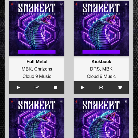
Full Metal
Kickback
MBK
,
Chrizens
DRS
,
MBK
Cloud 9 Music
Cloud 9 Music