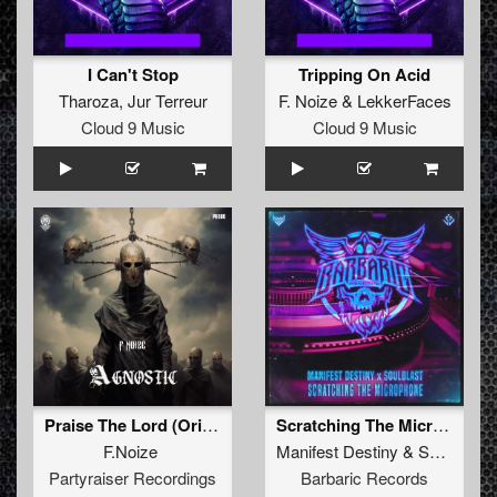
I Can't Stop
Tripping On Acid
Tharoza
,
Jur Terreur
F. Noize
&
LekkerFaces
Cloud 9 Music
Cloud 9 Music
Praise The Lord (Original Mix )
Scratching The Microphone (Original Mix)
F.Noize
Manifest Destiny
&
Soulblast
Partyraiser Recordings
Barbaric Records