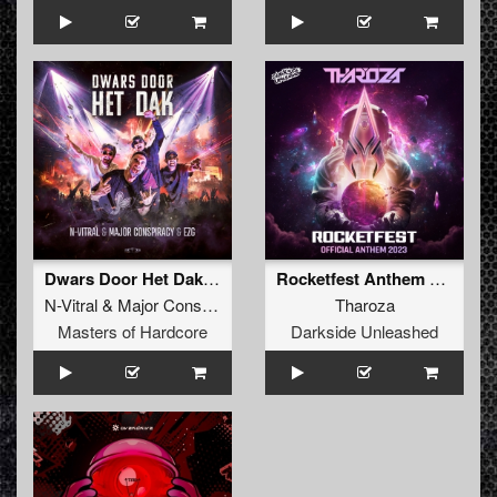
Dwars Door Het Dak (Original Mix)
Rocketfest Anthem 2023 (Extended Mix)
N-Vitral
&
Major Conspiracy
&
EZG
Tharoza
Masters of Hardcore
Darkside Unleashed