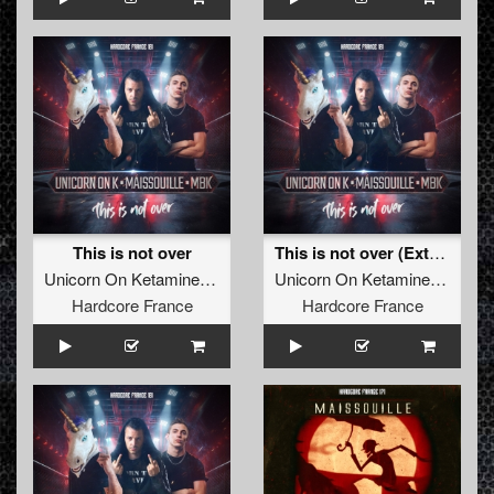
This is not over
This is not over (Extended)
Unicorn On Ketamine
,
Maissouille
&
MBK
Unicorn On Ketamine
,
Maissou
Hardcore France
Hardcore France