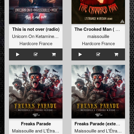
This is not over (radio)
The Crooked Man ( L'Etrange M.Redan Remix)
Unicorn On Ketamine
,
Maissouille
&
MBK
maissouille
Hardcore France
Hardcore France
Freaks Parade
Freaks Parade (extended)
Maissouille
and
L'Étrange M. Redan
Maissouille
and
L'Étrange M. Redan