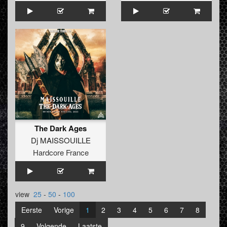
The Dark Ages
Dj MAISSOUILLE
Hardcore France
view
25
-
50
-
100
Eerste
Vorige
1
2
3
4
5
6
7
8
9
Volgende
Laatste