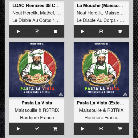
LDAC Remixes 08 Compilation
La Mouche (Maissouille Remix) [Extended Edit]
Nout Heretik
,
Mathef
,
Maissouille
Nout Heretik
,
Hungry Beats
,
Maissouille
,
Dj Mutante
,
Le Diable Au Corps / Remixes
Le Diable Au Corps / Remixes
Pasta La Vista
Pasta La Vista (Extended)
Maissouille
&
R3TRIX
Maissouille
&
R3TRIX
Hardcore France
Hardcore France