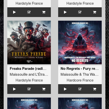
Hardstyle France
Hardstyle France
Freaks Parade (radio edit)
No Regrets - Fury remix
Maissouille
and
L'Étrange M. Redan
Maissouille
&
Tha Watcher
Hardstyle France
Hardcore France