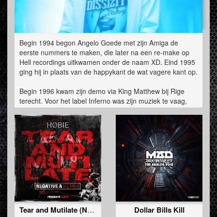
Begin 1994 begon Angelo Goede met zijn Amiga de
eerste nummers te maken, die later na een re-make op
Hell recordings uitkwamen onder de naam XD. Eind 1995
ging hij in plaats van de happykant de wat vagere kant op.
Begin 1996 kwam zijn demo via King Matthew bij Rige
terecht. Voor het label Inferno was zijn muziek te vaag,
maar George (Distortion) van Rige vond het helemaal te
gek. In 1996 kwam dan ook de Bat Device
uit onder de naam Dr. Z-Vago. Zijn eerste boeking als Dr.
Z-Vago was dan ook in de Energiehal in Rotterdam.
In 1997 1998 draaide hij bijna ieder weekend en door de
week produceerde hij platen.
In 1999 ging hij voor het eerst naar Amerika. Samen met
de artiesten van Megarave Records werden zij in Los
Angeles verwacht om op de Megarave te L.A. te draaien.
Tear and Mutilate (Negative A Remix)
Dollar Bills Kill