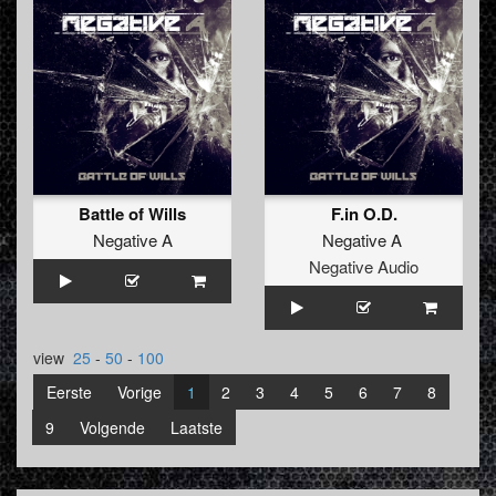
Battle of Wills
F.in O.D.
Negative A
Negative A
Negative Audio
view
25
-
50
-
100
Eerste
Vorige
1
2
3
4
5
6
7
8
9
Volgende
Laatste