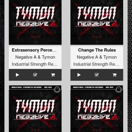
Tegenwoordig wordt hij ook veel als Negative A geboekt
omdat men juist deze vorm van muziek extra waardeert.
Angelo is een echt actieve producent die op jaarbasis
meer dan 30 tracks aanlevert. De tracks vinden hun weg
onder een van zijn vele aliassen zodat men nooit verveeld
kan raken met de sound van Angelo.
Extrasensory Perception
Change The Rules
Negative A
&
Tymon
Negative A
&
Tymon
Industrial Strength Records
Industrial Strength Records