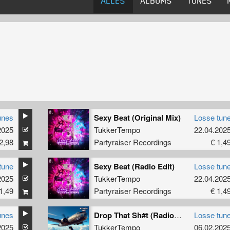
ALLES
ALBUMS
TUNES
unes
Sexy Beat (Original Mix)
Losse tun
2025
TukkerTempo
22.04.202
2,98
Partyraiser Recordings
€ 1,4
tune
Sexy Beat (Radio Edit)
Losse tun
2025
TukkerTempo
22.04.202
1,49
Partyraiser Recordings
€ 1,4
unes
Drop That Sh#t (Radio Edit)
Losse tun
2025
TukkerTempo
06.02.202