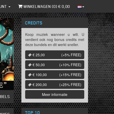
UNT
WINKELWAGEN (
0
) €
0,00
CREDITS
Koop muziek wanneer u wilt. U
verdient ook nog bonus credits met
deze bundels en dit werkt sneller.
€ 25,00
(+5%
FREE
)
€ 50,00
(+10%
FREE
)
€ 100,00
(+15%
FREE
)
€ 200,00
(+25%
FREE
)
Meer informatie
ABELS
TOP 10