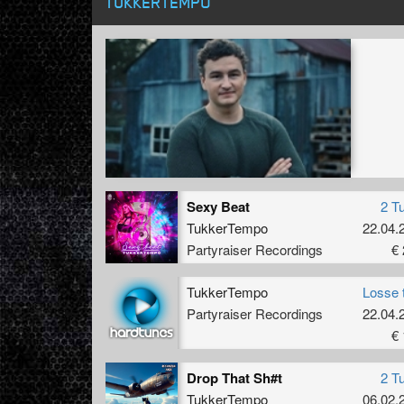
TUKKERTEMPO
Sexy Beat
2 T
TukkerTempo
22.04.
Partyraiser Recordings
€ 
TukkerTempo
Losse 
Partyraiser Recordings
22.04.
€ 
Drop That Sh#t
2 T
TukkerTempo
06.02.