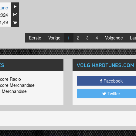
tune
2024
1,49
Eerste
Vorige
1
2
3
4
Volgende
Laa
KS
VOLG HARDTUNES
.COM
core Radio
Facebook
core Merchandise
 Merchandise
Twitter