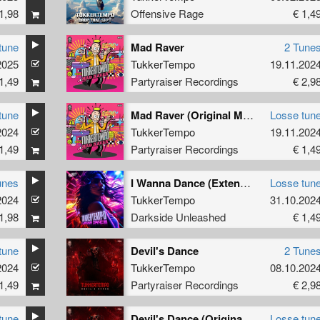
1,98
Offensive Rage
€ 1,4
tune
Mad Raver
2 Tune
2025
TukkerTempo
19.11.202
1,49
Partyraiser Recordings
€ 2,9
tune
Mad Raver (Original Mix)
Losse tun
2024
TukkerTempo
19.11.202
1,49
Partyraiser Recordings
€ 1,4
unes
I Wanna Dance (Extended Mix)
Losse tun
2024
TukkerTempo
31.10.202
1,98
Darkside Unleashed
€ 1,4
tune
Devil's Dance
2 Tune
2024
TukkerTempo
08.10.202
1,49
Partyraiser Recordings
€ 2,9
tune
Devil's Dance (Original Mix)
Losse tun