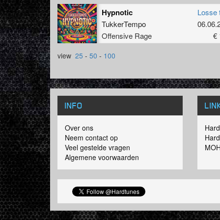
Hypnotic
Losse 
TukkerTempo
06.06.
Offensive Rage
€ 
view
25
-
50
-
100
INFO
LIN
Over ons
Hard
Neem contact op
Hard
Veel gestelde vragen
MOH
Algemene voorwaarden