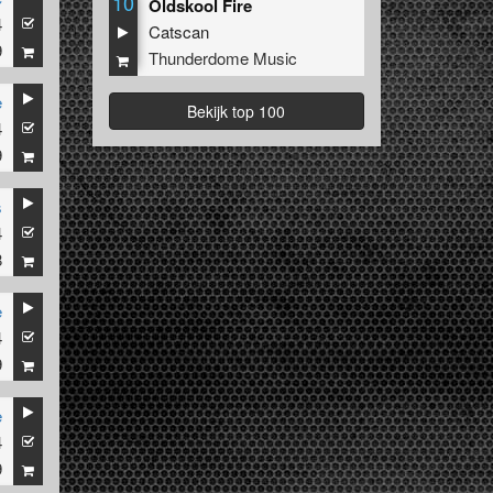
10
Oldskool Fire
4
Catscan
9
Thunderdome Music
e
Bekijk top 100
4
9
s
4
8
e
4
9
e
4
9