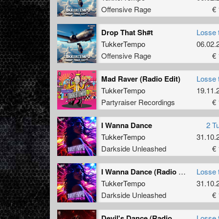
Offensive Rage
€ 
Drop That Sh#t
Losse 
TukkerTempo
06.02.
Offensive Rage
€ 
Mad Raver (Radio Edit)
Losse 
TukkerTempo
19.11.
Partyraiser Recordings
€ 
I Wanna Dance
2 T
TukkerTempo
31.10.
Darkside Unleashed
€ 
I Wanna Dance (Radio Edit)
Losse 
TukkerTempo
31.10.
Darkside Unleashed
€ 
Devil's Dance (Radio Edit)
Losse 