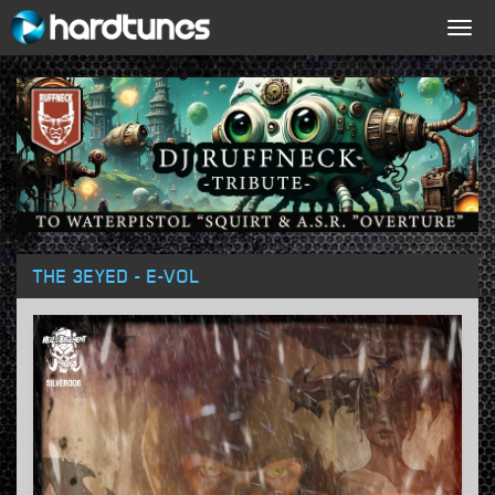
Togg
navig
THE 3EYED - E-VOL