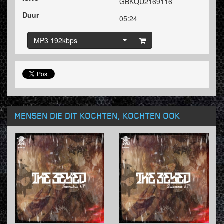
GBKQU2169116
Duur
05:24
MP3 192kbps
MENSEN DIE DIT KOCHTEN, KOCHTEN OOK